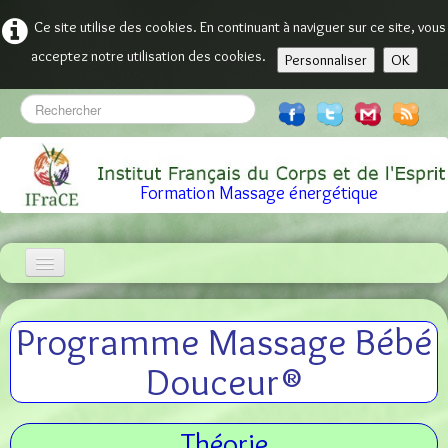
Ce site utilise des cookies. En continuant à naviguer sur ce site, vous
acceptez notre utilisation des cookies.
Personnaliser
OK
Formation Massage énergétique
Accueil
Programme Massage Bébé
Programme
▼
Douceur®
Inscription
▼
Théorie
Infos Pratiques
▼